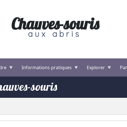
Chauves-souris
aux abris
dre
Informations pratiques
Explorer
Par
chauves-souris