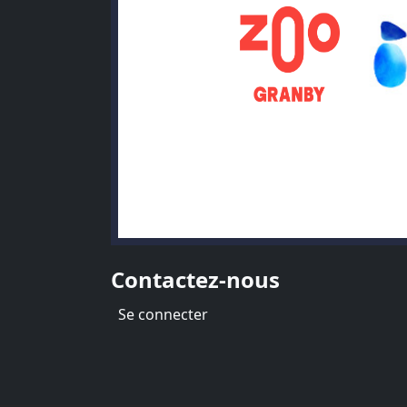
Contactez-nous
Menu du compte de l'utilisate
Se connecter