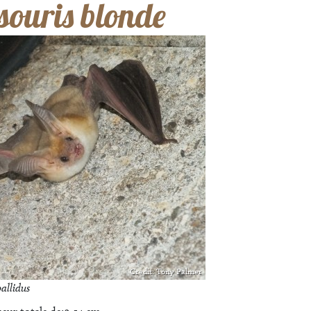
souris blonde
Credit: Tony Palmer
allidus