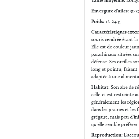
Taille moyenne:
Longue
Envergure d’ailes:
31-3
Poids:
12-24 g
Caractéristiques exter
souris cendrée étant la 
Elle est de couleur jau
pararhinaux situées su
défense. Ses oreilles so
long et pointu, faisant
adaptée à une alimentat
Habitat
:
Son aire de ré
celle-ci est restreinte
généralement les région
dans les prairies et le
grégaire, mais peu d'i
qu'elle semble préférer
Reproduction:
L’accoup