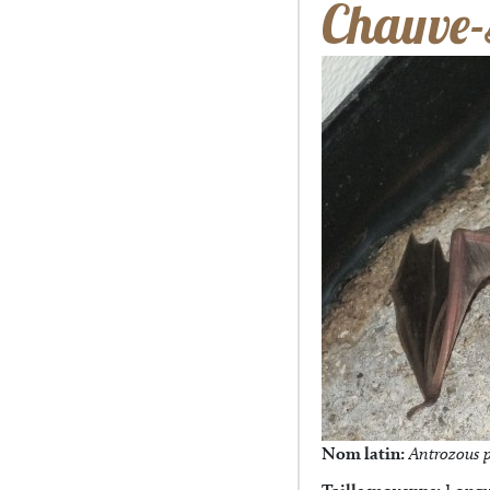
Chauve-
Nom latin:
Antrozous p