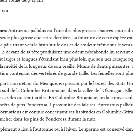
ur totale de:9-14 cm
7 cm
nes:
Antrozous pallidus est l'une des plus grosses chauves-souris d
seule plus grosse que cette dernière. La fourrure de cette espèce est 
ne pâle tirant vers le brun sur le dos et de couleur crème sur le vent
r le devant de sa tête produisent une odeur néséabonde lui servant
nt larges et longues s'étendant bien plus loin que son nez lorsque rep
 la moitié de la longueur de son oreille. Munie de dents puissantes, 
ion contenant des vertébrés de grande taille. Les femelles sont plus
partition s'étant du Mexique, en passant par le l'ouest des États-U
 au sud de la Colombie-Britannique, dans la vallée de l'Okanagan. Ell
s arides ou semi-arides. En Columbie-Britanique, on la trouve seule
s forêts de pins Ponderosa, à proximité des falaises. Antrozous pallid
nformations est connue concernant ses habitudes en Columbie-Brita
 nicher dans les pins de Ponderosa durant la nuit.
lement a lieu à l’automne ou à l'hiver. Le sperme est conservé dans