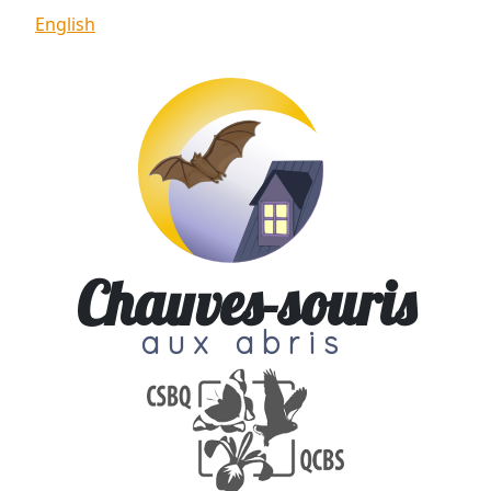
Aller au contenu principal
English
Chauves-souris
aux abris