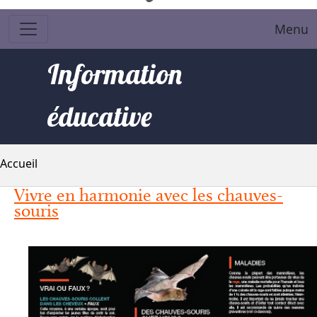
Menu
Information
éducative
Fil d'Ariane
Accueil
Vivre en harmonie avec les chauves-
souris