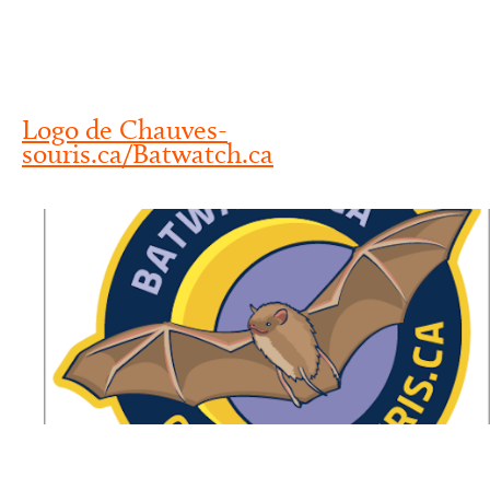
Logo de Chauves-
souris.ca/Batwatch.ca