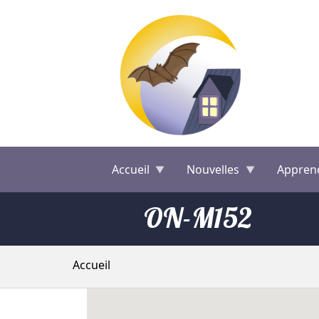
Aller au contenu principal
Accueil
Nouvelles
Appren
ON-M152
Fil d'Ariane
Accueil