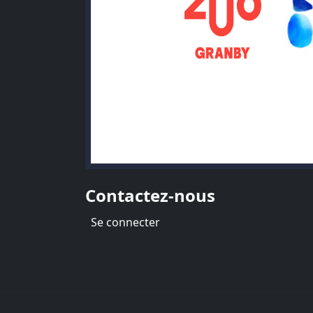
Contactez-nous
Menu du compte de l'utilisate
Se connecter