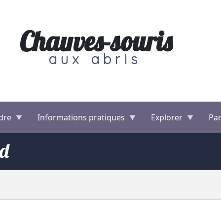
Chauves-souris
aux abris
dre
Informations pratiques
Explorer
Par
nd