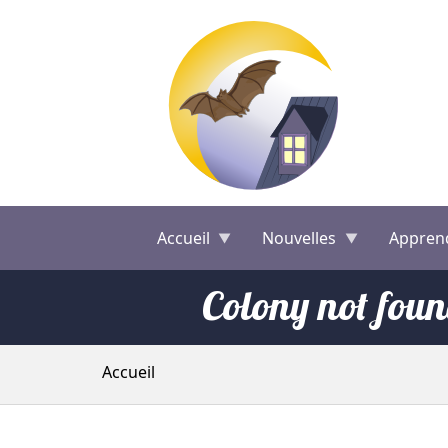
Aller au contenu principal
Accueil
Nouvelles
Appren
Colony not fou
Fil d'Ariane
Accueil